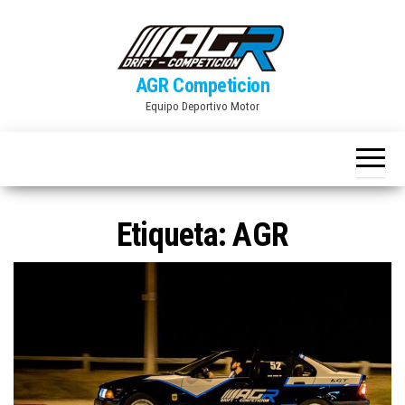
Skip
to
the
AGR Competicion
content
Equipo Deportivo Motor
Etiqueta:
AGR