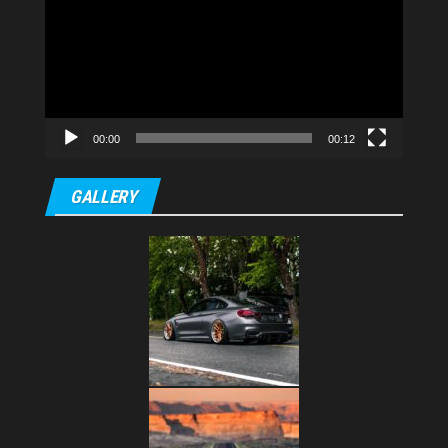
video
00:00
00:12
GALLERY