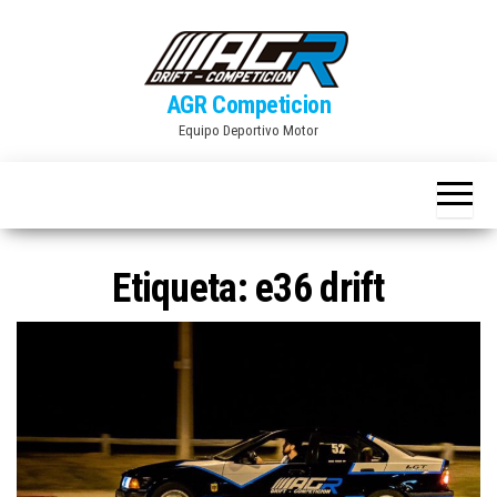
Skip
to
the
AGR Competicion
content
Equipo Deportivo Motor
Etiqueta:
e36 drift