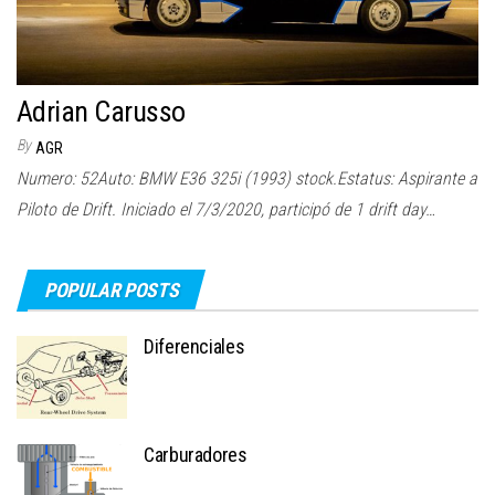
Adrian Carusso
By
AGR
Numero: 52Auto: BMW E36 325i (1993) stock.Estatus: Aspirante a
Piloto de Drift. Iniciado el 7/3/2020, participó de 1 drift day…
POPULAR POSTS
Diferenciales
Carburadores