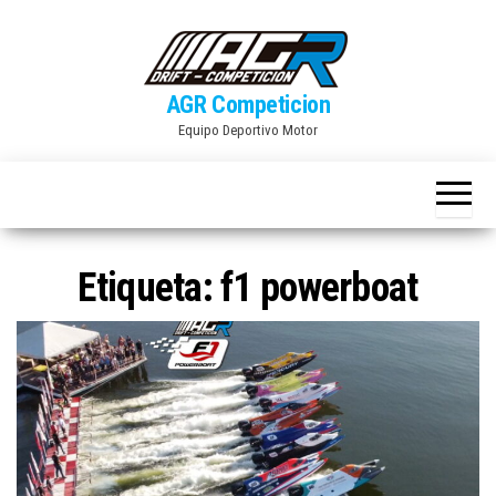
Skip
to
the
AGR Competicion
content
Equipo Deportivo Motor
Etiqueta:
f1 powerboat