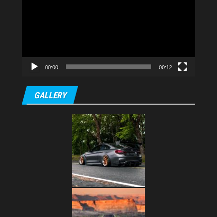
video
00:00
00:12
GALLERY