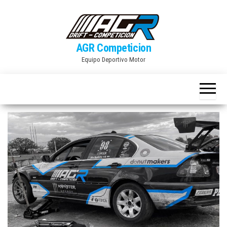
Skip
to
the
AGR Competicion
content
Equipo Deportivo Motor