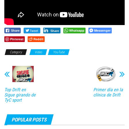
Tweet
Whatsapp
Messenger
Share
Share
Pinterest
Reddit
Category
Video
YouTube
Top Drift en
Primer día en la
Sigue girando de
clínica de Drift
TyC sport
POPULAR POSTS