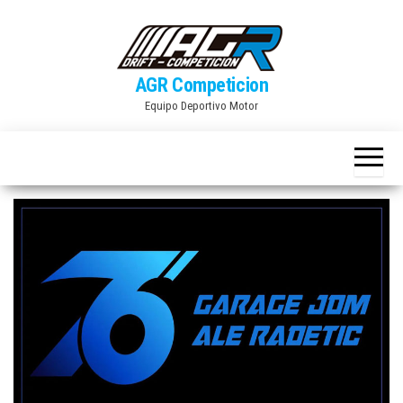
Skip
to
the
AGR Competicion
content
Equipo Deportivo Motor