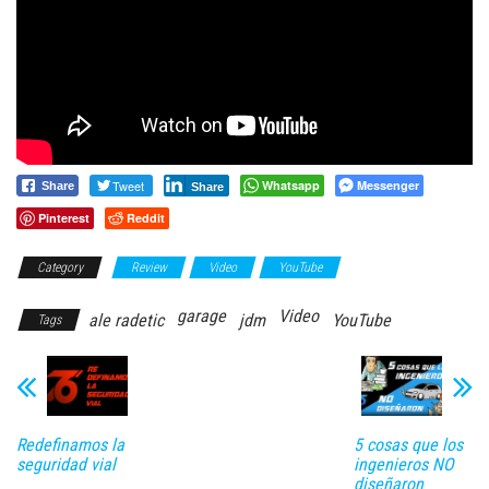
Tweet
Whatsapp
Messenger
Share
Share
Pinterest
Reddit
Category
Review
Video
YouTube
garage
Video
ale radetic
jdm
YouTube
Tags
Redefinamos la
5 cosas que los
seguridad vial
ingenieros NO
diseñaron